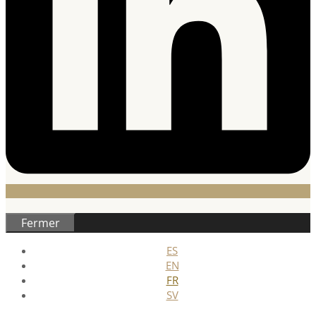
Fermer
ES
EN
FR
SV