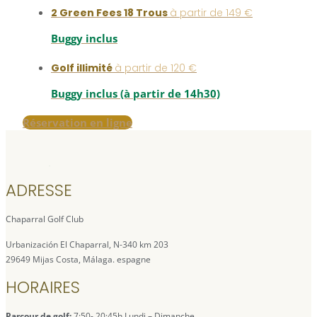
2 Green Fees 18 Trous
à partir de 149 €
Buggy inclus
Golf illimité
à partir de 120 €
Buggy inclus (à partir de 14h30)
Réservation en ligne
ADRESSE
Chaparral Golf Club
Urbanización El Chaparral, N-340 km 203
29649 Mijas Costa, Málaga. espagne
HORAIRES
Parcour de golf:
7:50- 20:45h Lundi – Dimanche