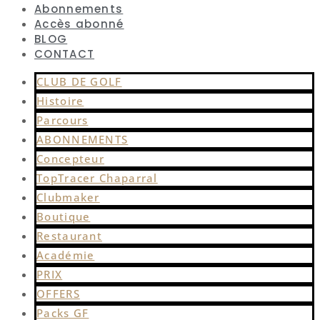
Abonnements
Accès abonné
BLOG
CONTACT
CLUB DE GOLF
Histoire
Parcours
ABONNEMENTS
Concepteur
TopTracer Chaparral
Clubmaker
Boutique
Restaurant
Académie
PRIX
OFFERS
Packs GF