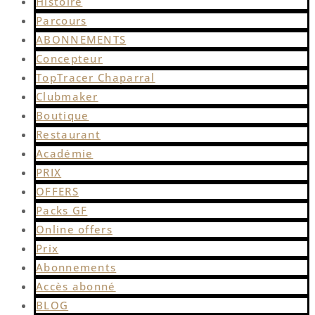
Histoire
Parcours
ABONNEMENTS
Concepteur
TopTracer Chaparral
Clubmaker
Boutique
Restaurant
Académie
PRIX
OFFERS
Packs GF
Online offers
Prix
Abonnements
Accès abonné
BLOG