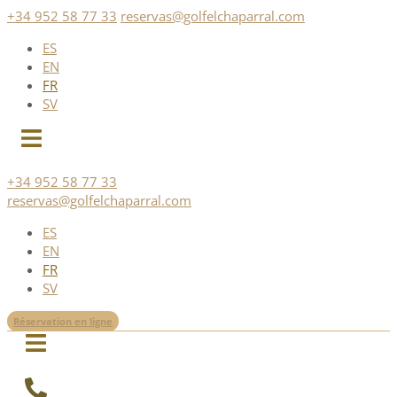
Skip
+34 952 58 77 33
reservas@golfelchaparral.com
to
ES
content
EN
FR
SV
+34 952 58 77 33
reservas@golfelchaparral.com
ES
EN
FR
SV
Réservation en ligne