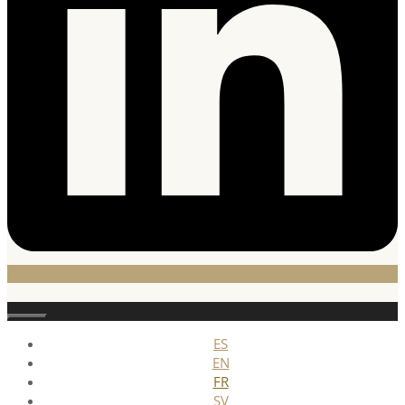
Fermer
ES
EN
FR
SV