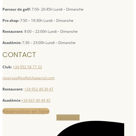
Parcour de golf:
7:50- 20:45h Lundi – Dimanche
Pro shop:
7:50 – 19:30h Lundi – Dimanche
Restaurant
: 8:00 – 22:00h Lundi – Dimanche
Académie:
7:30 – 23:00h Lundi – Dimanche
CONTACT
Club:
+34 952 58 77 33
reservas@golfelchaparral.com
Restaurant
:
+34 952 49 39 47
Académie
:
+34 667 40 49 45
Réservation en ligne
Facebook-f