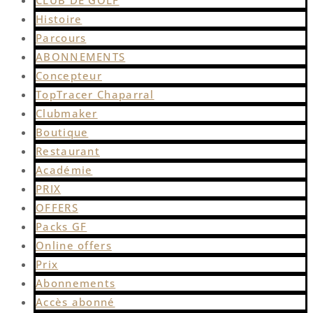
Histoire
Parcours
ABONNEMENTS
Concepteur
TopTracer Chaparral
Clubmaker
Boutique
Restaurant
Académie
PRIX
OFFERS
Packs GF
Online offers
Prix
Abonnements
Accès abonné