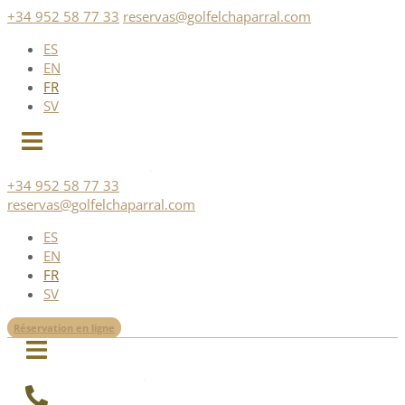
Skip
+34 952 58 77 33
reservas@golfelchaparral.com
to
ES
content
EN
FR
SV
+34 952 58 77 33
reservas@golfelchaparral.com
ES
EN
FR
SV
Réservation en ligne