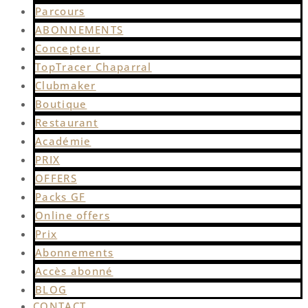
Parcours
ABONNEMENTS
Concepteur
TopTracer Chaparral
Clubmaker
Boutique
Restaurant
Académie
PRIX
OFFERS
Packs GF
Online offers
Prix
Abonnements
Accès abonné
BLOG
CONTACT