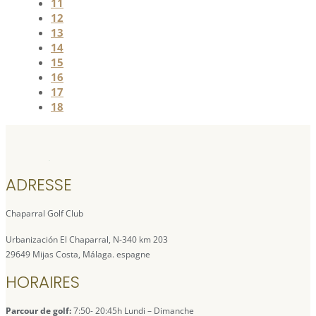
11
12
13
14
15
16
17
18
ADRESSE
Chaparral Golf Club
Urbanización El Chaparral, N-340 km 203
29649 Mijas Costa, Málaga. espagne
HORAIRES
Parcour de golf:
7:50- 20:45h Lundi – Dimanche