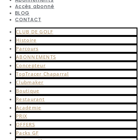
Accès abonné
BLOG
CONTACT
CLUB DE GOLF
Histoire
Parcours
ABONNEMENTS
Concepteur
TopTracer Chaparral
Clubmaker
Boutique
Restaurant
Académie
PRIX
OFFERS
Packs GF