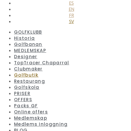
ES
EN
FR
SV
GOLFKLUBB
Historia
Golfbanan
MEDLEMSKAP
Designer
TopTracer Chaparral
Clubmaker
Golfbutik
Restaurang
Golfskola
PRISER
OFFERS
Packs GF
Online offers
Medlemskap
Medlems Inloggning
BLOG