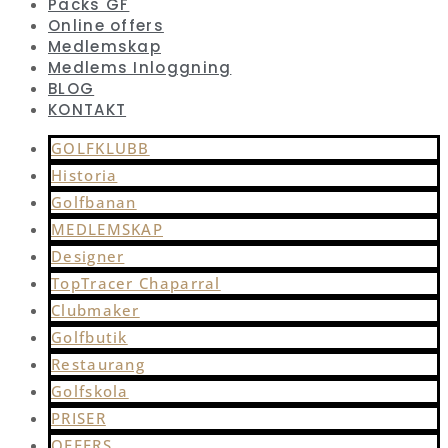
Packs GF
Online offers
Medlemskap
Medlems Inloggning
BLOG
KONTAKT
GOLFKLUBB
Historia
Golfbanan
MEDLEMSKAP
Designer
TopTracer Chaparral
Clubmaker
Golfbutik
Restaurang
Golfskola
PRISER
OFFERS