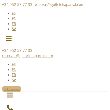
Skip
+34 952 58 77 33
reservas@golfelchaparral.com
to
ES
content
EN
FR
SV
+34 952 58 77 33
reservas@golfelchaparral.com
ES
EN
FR
SV
Boka online