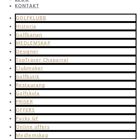
KONTAKT
GOLFKLUBB
Historia
Golfbanan
MEDLEMSKAP
Designer
TopTracer Chaparral
Clubmaker
Golfbutik
Restaurang
Golfskola
PRISER
OFFERS
Packs GF
Online offers
Medlemskap