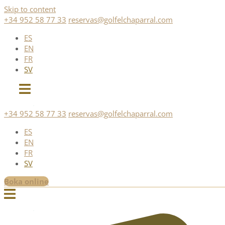
Skip to content
+34 952 58 77 33
reservas@golfelchaparral.com
ES
EN
FR
SV
+34 952 58 77 33
reservas@golfelchaparral.com
ES
EN
FR
SV
Boka online