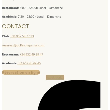
Restaurant
: 8:00 – 22:00h Lundi – Dimanche
Académie:
7:30 – 23:00h Lundi – Dimanche
CONTACT
Club:
+34 952 58 77 33
reservas@golfelchaparral.com
Restaurant
:
+34 952 49 39 47
Académie
:
+34 667 40 49 45
Réservation en ligne
Facebook-f