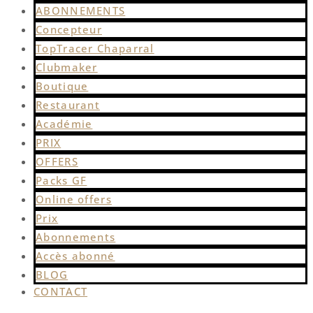
ABONNEMENTS
Concepteur
TopTracer Chaparral
Clubmaker
Boutique
Restaurant
Académie
PRIX
OFFERS
Packs GF
Online offers
Prix
Abonnements
Accès abonné
BLOG
CONTACT