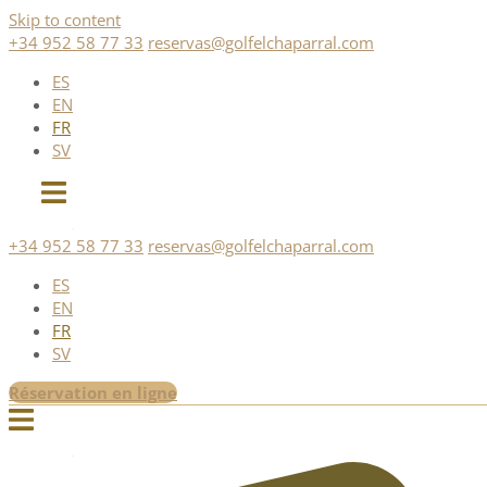
Skip to content
+34 952 58 77 33
reservas@golfelchaparral.com
ES
EN
FR
SV
+34 952 58 77 33
reservas@golfelchaparral.com
ES
EN
FR
SV
Réservation en ligne