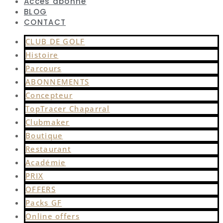
Accès abonné
BLOG
CONTACT
CLUB DE GOLF
Histoire
Parcours
ABONNEMENTS
Concepteur
TopTracer Chaparral
Clubmaker
Boutique
Restaurant
Académie
PRIX
OFFERS
Packs GF
Online offers