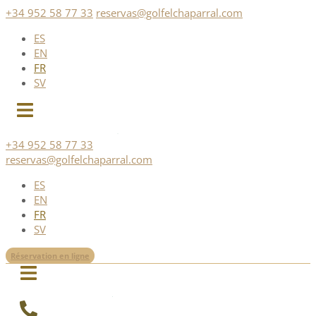
Skip
+34 952 58 77 33
reservas@golfelchaparral.com
to
ES
content
EN
FR
SV
+34 952 58 77 33
reservas@golfelchaparral.com
ES
EN
FR
SV
Réservation en ligne