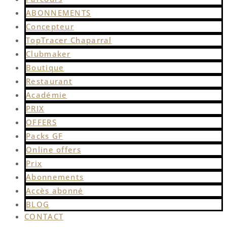
ABONNEMENTS
Concepteur
TopTracer Chaparral
Clubmaker
Boutique
Restaurant
Académie
PRIX
OFFERS
Packs GF
Online offers
Prix
Abonnements
Accès abonné
BLOG
CONTACT