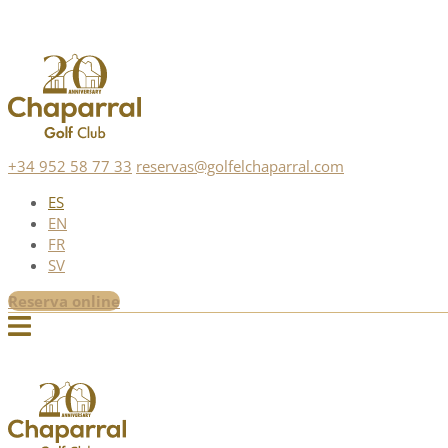
+34 952 58 77 33
reservas@golfelchaparral.com
ES
EN
FR
SV
Reserva online