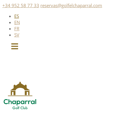
Saltar
+34 952 58 77 33
reservas@golfelchaparral.com
al
ES
contenido
EN
FR
SV