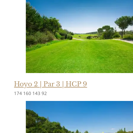
Hoyo 2 | Par 3 | HCP 9
174
160
143
92