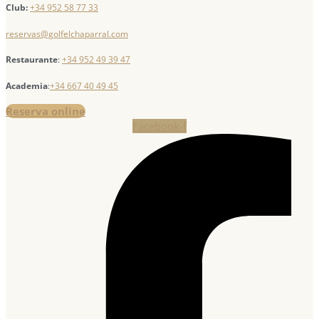
Club:
+34 952 58 77 33
reservas@golfelchaparral.com
Restaurante
:
+34 952 49 39 47
Academia
:
+34 667 40 49 45
Reserva online
Facebook-f