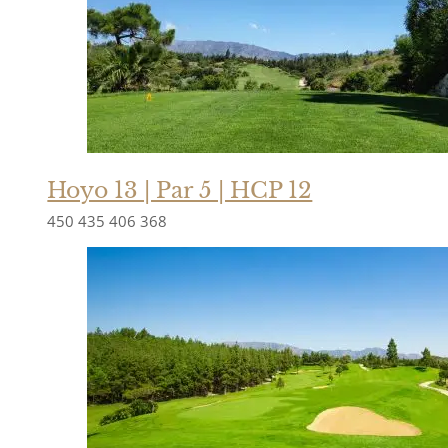
Hoyo 13 | Par 5 | HCP 12
450
435
406
368