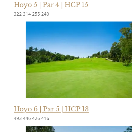
Hoyo 5 | Par 4 | HCP 15
322
314
255
240
Hoyo 6 | Par 5 | HCP 13
493
446
426
416