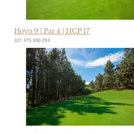
Hoyo 9 | Par 4 | HCP 17
321
315
300
293