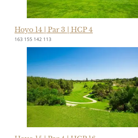
Hoyo 14 | Par 3 | HCP 4
163
155
142
113