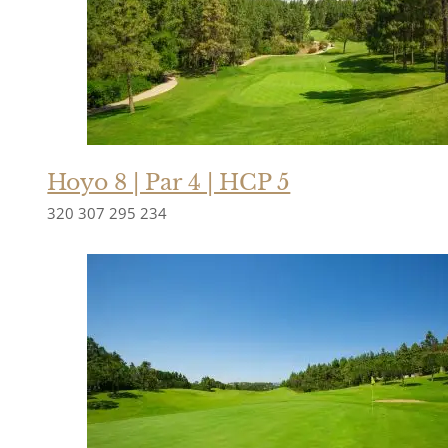
Hoyo 8 | Par 4 | HCP 5
320
307
295
234