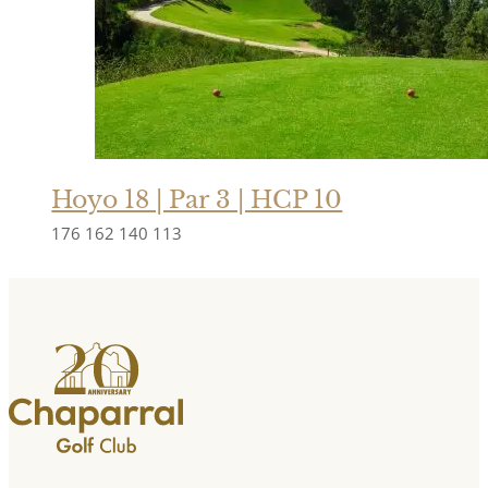
Hoyo 18 | Par 3 | HCP 10
176
162
140
113