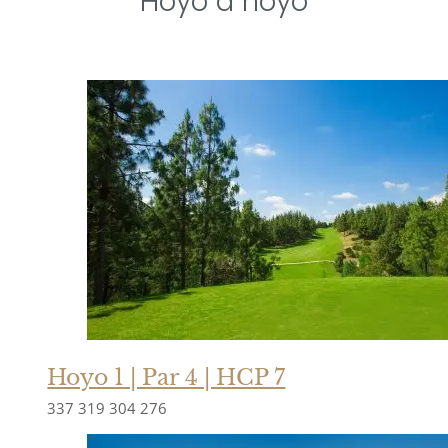
Hoyo a hoyo
Hoyo 1 | Par 4 | HCP 7
337
319
304
276