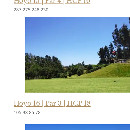
Hoyo 15 | Par 4 | HCP 16
287
275
248
230
Hoyo 16 | Par 3 | HCP 18
105
98
85
78