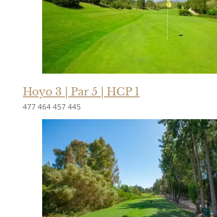
Hoyo 3 | Par 5 | HCP 1
477
464
457
445