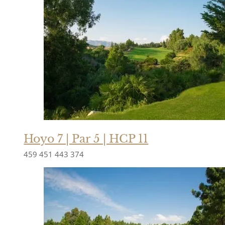
Hoyo 7 | Par 5 | HCP 11
459
451
443
374