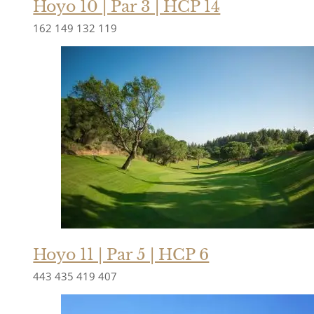
Hoyo 10 | Par 3 | HCP 14
162
149
132
119
Hoyo 11 | Par 5 | HCP 6
443
435
419
407