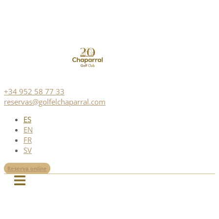
+34 952 58 77 33
reservas@golfelchaparral.com
ES
EN
FR
SV
Reserva online