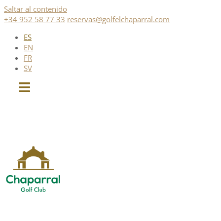
Saltar al contenido
+34 952 58 77 33
reservas@golfelchaparral.com
ES
EN
FR
SV