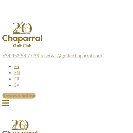
+34 952 58 77 33
reservas@golfelchaparral.com
ES
EN
FR
SV
Reserva online