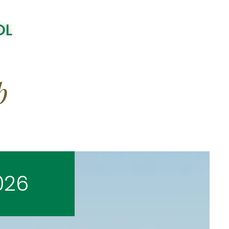
OL
b
026