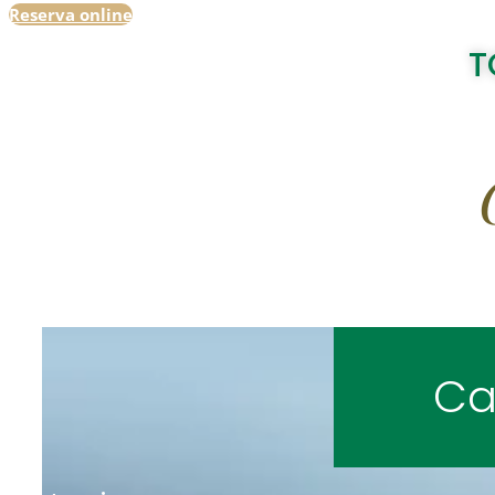
Reserva online
T
Ca