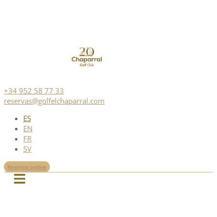
+34 952 58 77 33
reservas@golfelchaparral.com
ES
EN
FR
SV
Reserva online