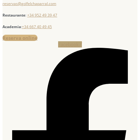
reservas@golfelchaparral.com
Restaurante
:
+34 952 49 39 47
Academia
:
+34 667 40 49 45
Reserva online
Facebook-f