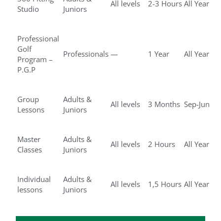
All levels
2-3 Hours
All Year
Studio
Juniors
Professional
Golf
Professionals
—
1 Year
All Year
Program –
P.G.P
Group
Adults &
All levels
3 Months
Sep-Jun
Lessons
Juniors
Master
Adults &
All levels
2 Hours
All Year
Classes
Juniors
Individual
Adults &
All levels
1,5 Hours
All Year
lessons
Juniors