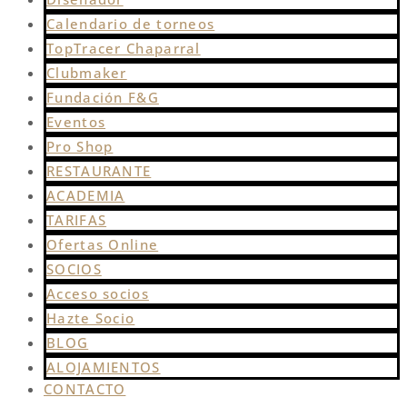
Calendario de torneos
TopTracer Chaparral
Clubmaker
Fundación F&G
Eventos
Pro Shop
RESTAURANTE
ACADEMIA
TARIFAS
Ofertas Online
SOCIOS
Acceso socios
Hazte Socio
BLOG
ALOJAMIENTOS
CONTACTO