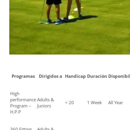
Programas
Dirigidos
a
Handicap
Duración
Disponibi
High
performance
Adults &
< 20
1 Week
All Year
Program –
Juniors
H.P.P
360 Fitting
Adults &