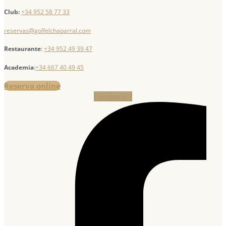
Club:
+34 952 58 77 33
reservas@golfelchaparral.com
Restaurante
:
+34 952 49 39 47
Academia
:
+34 667 40 49 45
Reserva online
Facebook-f