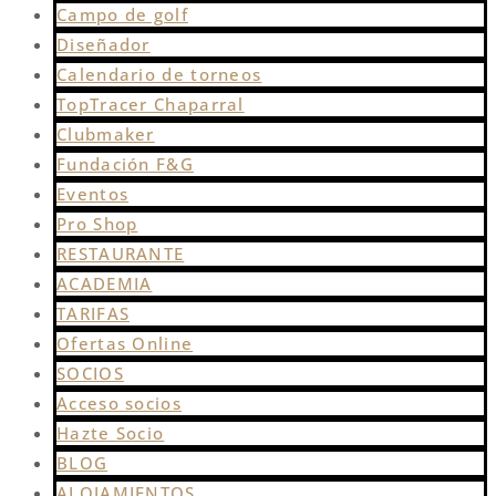
Campo de golf
Diseñador
Calendario de torneos
TopTracer Chaparral
Clubmaker
Fundación F&G
Eventos
Pro Shop
RESTAURANTE
ACADEMIA
TARIFAS
Ofertas Online
SOCIOS
Acceso socios
Hazte Socio
BLOG
ALOJAMIENTOS