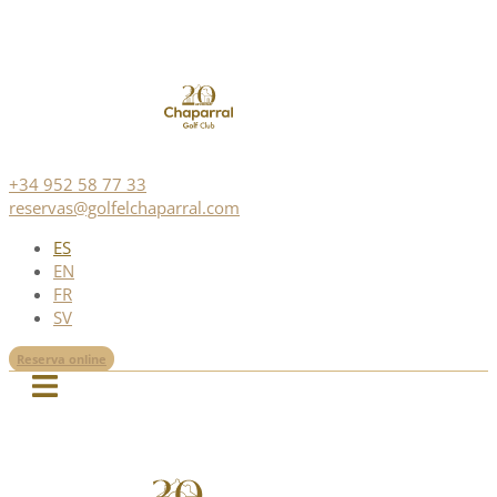
+34 952 58 77 33
reservas@golfelchaparral.com
ES
EN
FR
SV
Reserva online