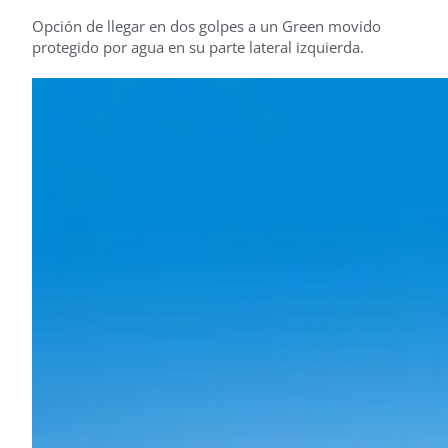
Opción de llegar en dos golpes a un Green movido
protegido por agua en su parte lateral izquierda.