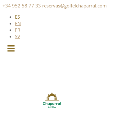
Saltar
+34 952 58 77 33
reservas@golfelchaparral.com
al
ES
contenido
EN
FR
SV