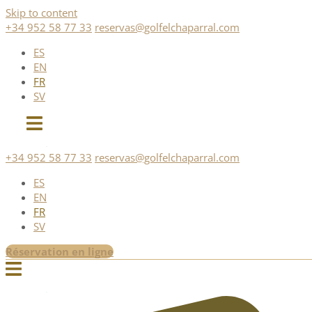
Skip to content
+34 952 58 77 33
reservas@golfelchaparral.com
ES
EN
FR
SV
+34 952 58 77 33
reservas@golfelchaparral.com
ES
EN
FR
SV
Réservation en ligne