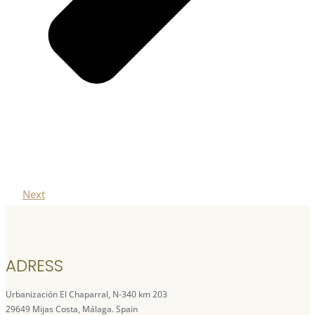
Next
ADRESS
Urbanización El Chaparral, N-340 km 203
29649 Mijas Costa, Málaga. Spain