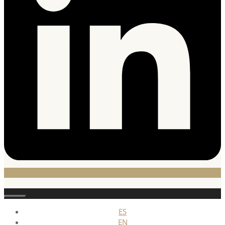
Stäng
ES
EN