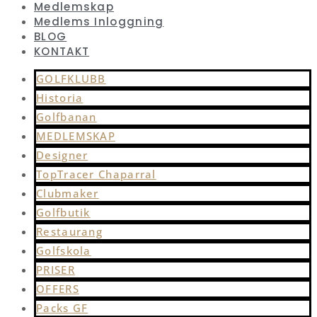
Medlemskap
Medlems Inloggning
BLOG
KONTAKT
GOLFKLUBB
Historia
Golfbanan
MEDLEMSKAP
Designer
TopTracer Chaparral
Clubmaker
Golfbutik
Restaurang
Golfskola
PRISER
OFFERS
Packs GF