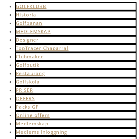
GOLFKLUBB
Historia
Golfbanan
MEDLEMSKAP
Designer
TopTracer Chaparral
Clubmaker
Golfbutik
Restaurang
Golfskola
PRISER
OFFERS
Packs GF
Online offers
Medlemskap
Medlems Inloggning