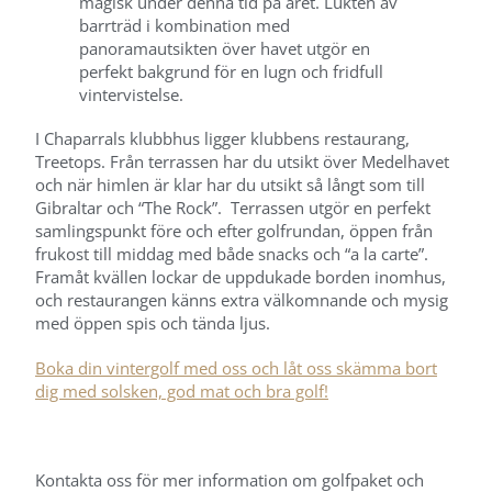
magisk under denna tid på året. Lukten av
barrträd i kombination med
panoramautsikten över havet utgör en
perfekt bakgrund för en lugn och fridfull
vintervistelse.
I Chaparrals klubbhus ligger klubbens restaurang,
Treetops. Från terrassen har du utsikt över Medelhavet
och när himlen är klar har du utsikt så långt som till
Gibraltar och “The Rock”. Terrassen utgör en perfekt
samlingspunkt före och efter golfrundan, öppen från
frukost till middag med både snacks och “a la carte”.
Framåt kvällen lockar de uppdukade borden inomhus,
och restaurangen känns extra välkomnande och mysig
med öppen spis och tända ljus.
Boka din vintergolf med oss ​​och låt oss skämma bort
dig med solsken, god mat och bra golf!
Kontakta oss för mer information om golfpaket och