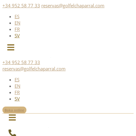
Skip
+34 952 58 77 33
reservas@golfelchaparral.com
to
ES
content
EN
FR
SV
+34 952 58 77 33
reservas@golfelchaparral.com
ES
EN
FR
SV
Boka online