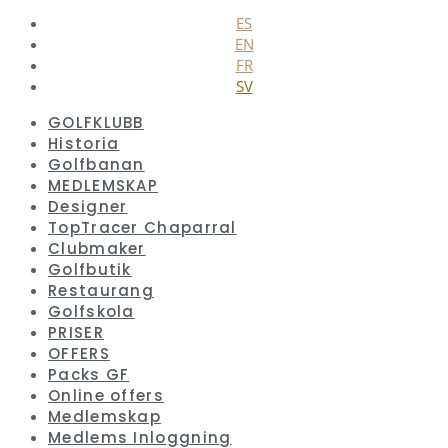
Stäng
ES
EN
FR
SV
GOLFKLUBB
Historia
Golfbanan
MEDLEMSKAP
Designer
TopTracer Chaparral
Clubmaker
Golfbutik
Restaurang
Golfskola
PRISER
OFFERS
Packs GF
Online offers
Medlemskap
Medlems Inloggning