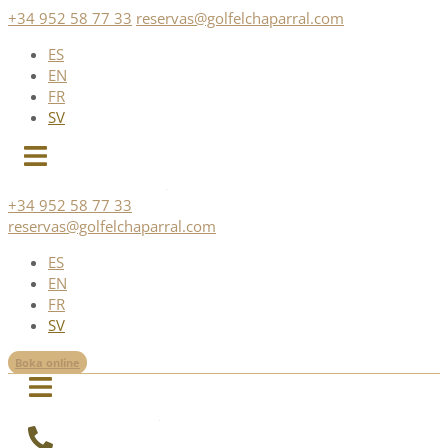
Skip
+34 952 58 77 33
reservas@golfelchaparral.com
to
ES
content
EN
FR
SV
+34 952 58 77 33
reservas@golfelchaparral.com
ES
EN
FR
SV
Boka online