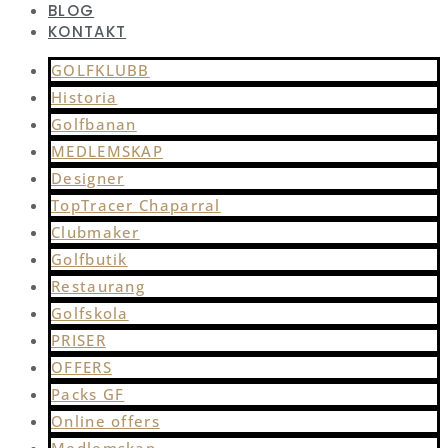
BLOG
KONTAKT
GOLFKLUBB
Historia
Golfbanan
MEDLEMSKAP
Designer
TopTracer Chaparral
Clubmaker
Golfbutik
Restaurang
Golfskola
PRISER
OFFERS
Packs GF
Online offers
Medlemskap