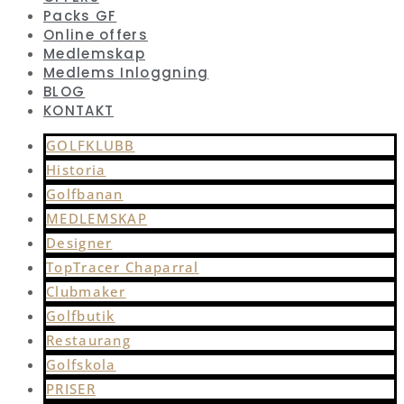
Packs GF
Online offers
Medlemskap
Medlems Inloggning
BLOG
KONTAKT
GOLFKLUBB
Historia
Golfbanan
MEDLEMSKAP
Designer
TopTracer Chaparral
Clubmaker
Golfbutik
Restaurang
Golfskola
PRISER