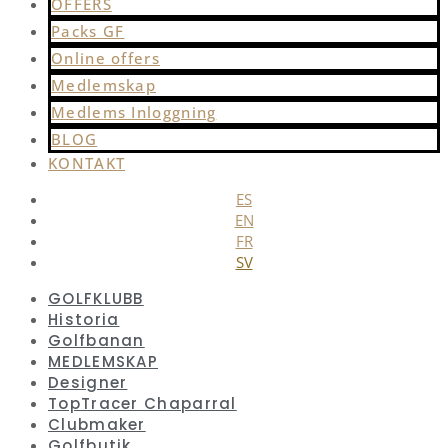
OFFERS
Packs GF
Online offers
Medlemskap
Medlems Inloggning
BLOG
KONTAKT
ES
EN
FR
SV
GOLFKLUBB
Historia
Golfbanan
MEDLEMSKAP
Designer
TopTracer Chaparral
Clubmaker
Golfbutik