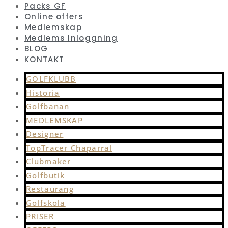
Packs GF
Online offers
Medlemskap
Medlems Inloggning
BLOG
KONTAKT
GOLFKLUBB
Historia
Golfbanan
MEDLEMSKAP
Designer
TopTracer Chaparral
Clubmaker
Golfbutik
Restaurang
Golfskola
PRISER