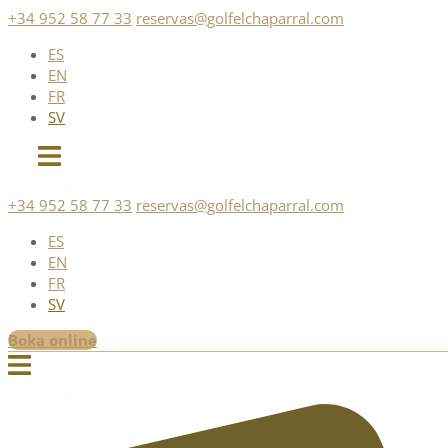
Skip
+34 952 58 77 33
reservas@golfelchaparral.com
to
ES
content
EN
FR
SV
+34 952 58 77 33
reservas@golfelchaparral.com
ES
EN
FR
SV
Boka online