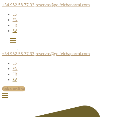
Skip
+34 952 58 77 33
reservas@golfelchaparral.com
to
ES
content
EN
FR
SV
+34 952 58 77 33
reservas@golfelchaparral.com
ES
EN
FR
SV
Boka online