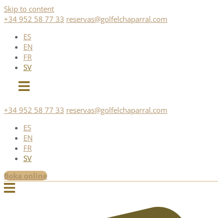
Skip to content
+34 952 58 77 33
reservas@golfelchaparral.com
ES
EN
FR
SV
+34 952 58 77 33
reservas@golfelchaparral.com
ES
EN
FR
SV
Boka online