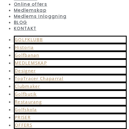
Online offers
Medlemskap
Medlems Inloggning
BLOG
KONTAKT
GOLFKLUBB
Historia
Golfbanan
MEDLEMSKAP
Designer
TopTracer Chaparral
Clubmaker
Golfbutik
Restaurang
Golfskola
PRISER
OFFERS