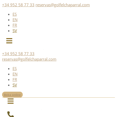
Skip
+34 952 58 77 33
reservas@golfelchaparral.com
to
ES
content
EN
FR
SV
+34 952 58 77 33
reservas@golfelchaparral.com
ES
EN
FR
SV
Boka online