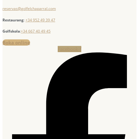
reservas@golfelchaparral.com
Restaurang
:
+34 952 49 39 47
Golfskola
:
+34 667 40 49 45
Boka online
Facebook-f