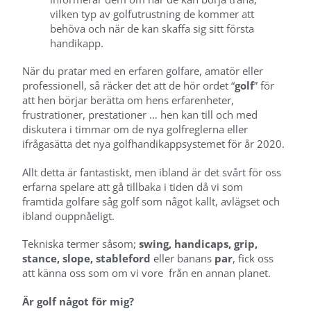
vilken typ av golfutrustning de kommer att
behöva och när de kan skaffa sig sitt första
handikapp.
När du pratar med en erfaren golfare, amatör eller
professionell, så räcker det att de hör ordet “
golf
” för
att hen börjar berätta om hens erfarenheter,
frustrationer, prestationer … hen kan till och med
diskutera i timmar om de nya golfreglerna eller
ifrågasätta det nya golfhandikappsystemet för år 2020.
Allt detta är fantastiskt, men ibland är det svårt för oss
erfarna spelare att gå tillbaka i tiden då vi som
framtida golfare såg golf som något kallt, avlägset och
ibland ouppnåeligt.
Tekniska termer såsom;
swing, handicaps, grip,
stance, slope, stableford
eller banans
par
, fick oss
att känna oss som om vi vore från en annan planet.
Är golf något för mig?