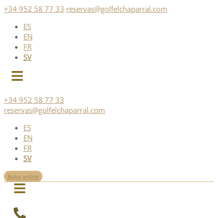
Skip
+34 952 58 77 33
reservas@golfelchaparral.com
to
ES
content
EN
FR
SV
+34 952 58 77 33
reservas@golfelchaparral.com
ES
EN
FR
SV
Boka online