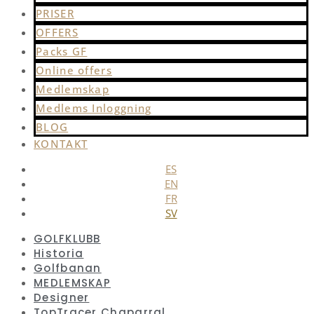
PRISER
OFFERS
Packs GF
Online offers
Medlemskap
Medlems Inloggning
BLOG
KONTAKT
ES
EN
FR
SV
GOLFKLUBB
Historia
Golfbanan
MEDLEMSKAP
Designer
TopTracer Chaparral