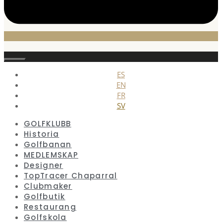
Stäng
ES
EN
FR
SV
GOLFKLUBB
Historia
Golfbanan
MEDLEMSKAP
Designer
TopTracer Chaparral
Clubmaker
Golfbutik
Restaurang
Golfskola