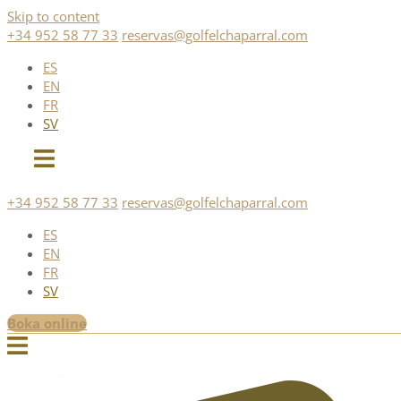
Skip to content
+34 952 58 77 33
reservas@golfelchaparral.com
ES
EN
FR
SV
+34 952 58 77 33
reservas@golfelchaparral.com
ES
EN
FR
SV
Boka online