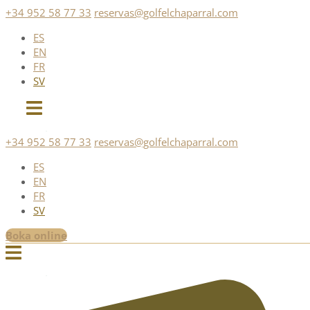
Skip
+34 952 58 77 33
reservas@golfelchaparral.com
to
ES
content
EN
FR
SV
+34 952 58 77 33
reservas@golfelchaparral.com
ES
EN
FR
SV
Boka online