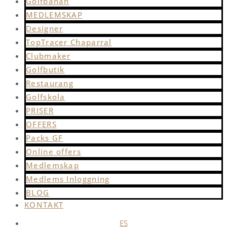
Golfbanan
MEDLEMSKAP
Designer
TopTracer Chaparral
Clubmaker
Golfbutik
Restaurang
Golfskola
PRISER
OFFERS
Packs GF
Online offers
Medlemskap
Medlems Inloggning
BLOG
KONTAKT
ES