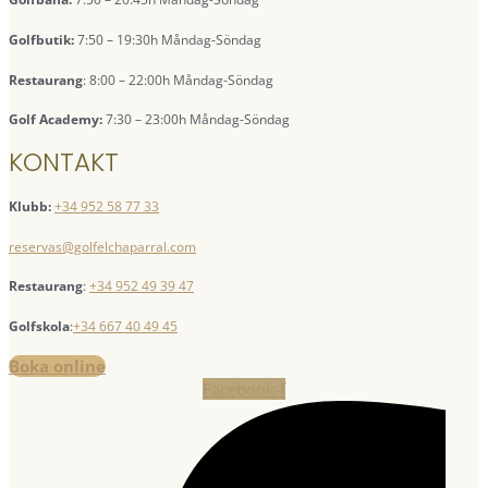
Golfbutik:
7:50 – 19:30h Måndag-Söndag
Restaurang
: 8:00 – 22:00h Måndag-Söndag
Golf Academy:
7:30 – 23:00h Måndag-Söndag
KONTAKT
Klubb:
+34 952 58 77 33
reservas@golfelchaparral.com
Restaurang
:
+34 952 49 39 47
Golfskola
:
+34 667 40 49 45
Boka online
Facebook-f