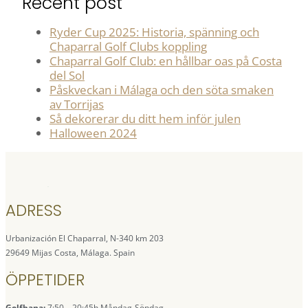
Recent post
Ryder Cup 2025: Historia, spänning och
Chaparral Golf Clubs koppling
Chaparral Golf Club: en hållbar oas på Costa
del Sol
Påskveckan i Málaga och den söta smaken
av Torrijas
Så dekorerar du ditt hem inför julen
Halloween 2024
ADRESS
Urbanización El Chaparral, N-340 km 203
29649 Mijas Costa, Málaga. Spain
ÖPPETIDER
Golfbana:
7:50 – 20:45h Måndag-Söndag