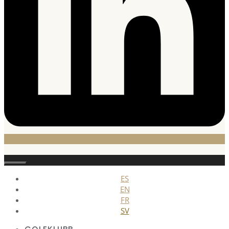
Stäng
ES
EN
FR
SV