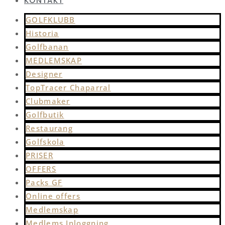
KONTAKT
GOLFKLUBB
Historia
Golfbanan
MEDLEMSKAP
Designer
TopTracer Chaparral
Clubmaker
Golfbutik
Restaurang
Golfskola
PRISER
OFFERS
Packs GF
Online offers
Medlemskap
Medlems Inloggning