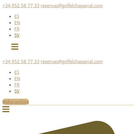
Skip
+34 952 58 77 33
reservas@golfelchaparral.com
to
ES
content
EN
FR
SV
+34 952 58 77 33
reservas@golfelchaparral.com
ES
EN
FR
SV
Boka online