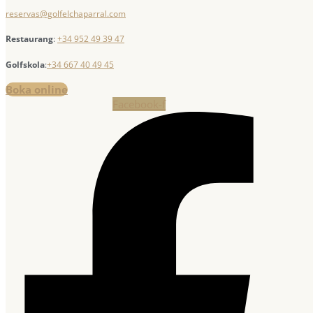
reservas@golfelchaparral.com
Restaurang
:
+34 952 49 39 47
Golfskola
:
+34 667 40 49 45
Boka online
Facebook-f