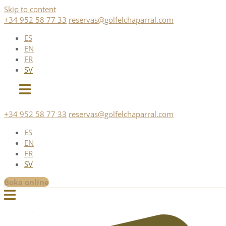
Skip to content
+34 952 58 77 33
reservas@golfelchaparral.com
ES
EN
FR
SV
+34 952 58 77 33
reservas@golfelchaparral.com
ES
EN
FR
SV
Boka online