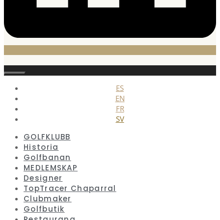
Stäng
ES
EN
FR
SV
GOLFKLUBB
Historia
Golfbanan
MEDLEMSKAP
Designer
TopTracer Chaparral
Clubmaker
Golfbutik
Restaurang