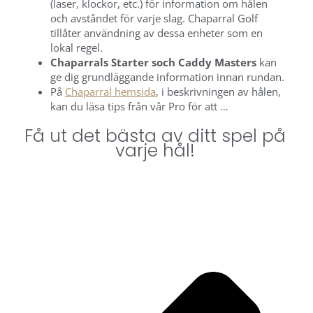
(laser, klockor, etc.) för information om hålen
och avståndet för varje slag. Chaparral Golf
tillåter användning av dessa enheter som en
lokal regel.
Chaparrals Starter soch Caddy Masters
kan
ge dig grundläggande information innan rundan.
På
Chaparral hemsida
, i beskrivningen av hålen,
kan du läsa tips från vår Pro för att …
Få ut det bästa av ditt spel på
varje hål!