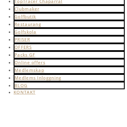
TopTracer Chaparral
Clubmaker
Golfbutik
Restaurang
Golfskola
PRISER
OFFERS
Packs GF
Online offers
Medlemskap
Medlems Inloggning
BLOG
KONTAKT