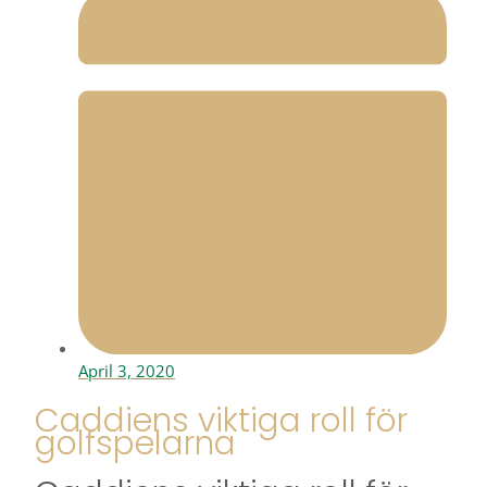
April 3, 2020
Caddiens viktiga roll för
golfspelarna