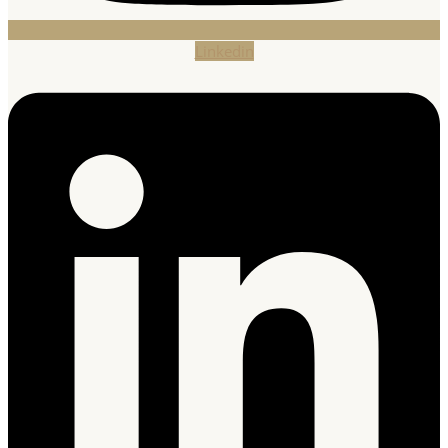
Linkedin