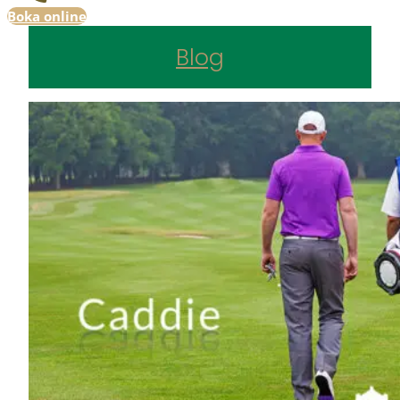
Boka online
Blog