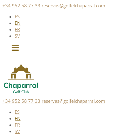
Skip
+34 952 58 77 33
reservas@golfelchaparral.com
to
ES
content
EN
FR
SV
+34 952 58 77 33
reservas@golfelchaparral.com
ES
EN
FR
SV