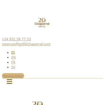
+34 952 58 77 33
reservas@golfelchaparral.com
ES
EN
FR
SV
Reserva online