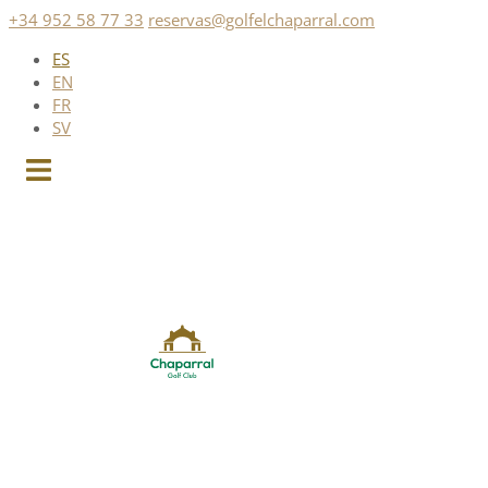
Saltar
+34 952 58 77 33
reservas@golfelchaparral.com
al
ES
contenido
EN
FR
SV