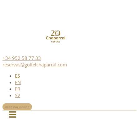
+34 952 58 77 33
reservas@golfelchaparral.com
ES
EN
FR
SV
Reserva online