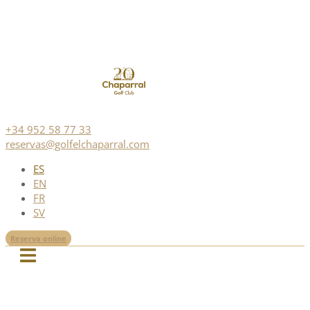
+34 952 58 77 33
reservas@golfelchaparral.com
ES
EN
FR
SV
Reserva online