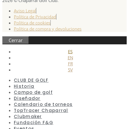
2026 © Chaparral Golf Club.
Aviso Legal
Política de Privacidad
Política de cookies
Política de compra y devoluciones
Cerrar
ES
EN
FR
SV
CLUB DE GOLF
Historia
Campo de golf
Diseñador
Calendario de torneos
TopTracer Chaparral
Clubmaker
Fundación F&G
Eventos