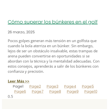
Cómo superar los búnkeres en el golf
26 marzo, 2025
Pocos golpes generan más tensión en un golfista que
cuando la bola aterriza en un búnker. Sin embargo,
lejos de ser un obstáculo insalvable, estas trampas de
arena pueden convertirse en oportunidades si se
abordan con la técnica y la mentalidad adecuadas. Con
estos consejos, aprenderás a salir de los búnkeres con
confianza y precisión.
Leer Más >>
Page
1
Page
2
Page
3
Page
4
Page
5
Page
6
Page
7
Page
8
Page
9
Page
10