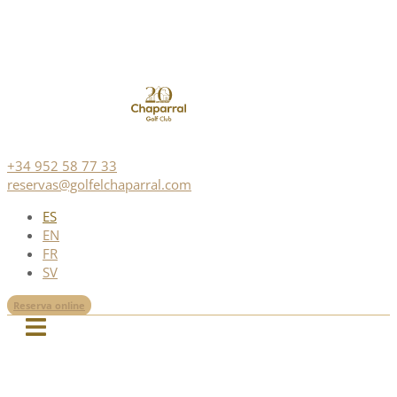
+34 952 58 77 33
reservas@golfelchaparral.com
ES
EN
FR
SV
Reserva online