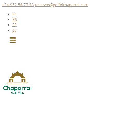
Saltar
+34 952 58 77 33
reservas@golfelchaparral.com
al
ES
contenido
EN
FR
SV