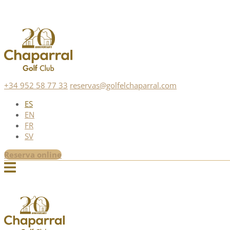
+34 952 58 77 33
reservas@golfelchaparral.com
ES
EN
FR
SV
Reserva online