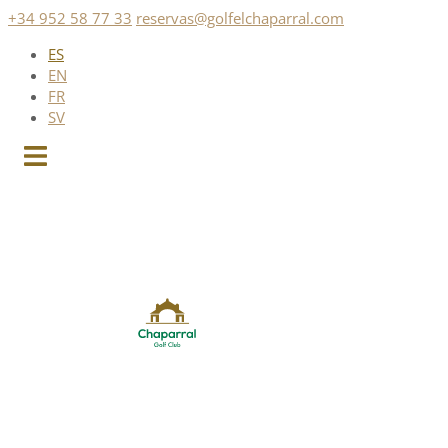
Saltar
+34 952 58 77 33
reservas@golfelchaparral.com
al
ES
contenido
EN
FR
SV