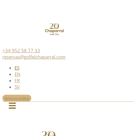
+34 952 58 77 33
reservas@golfelchaparral.com
ES
EN
FR
SV
Reserva online