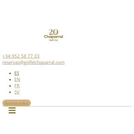
+34 952 58 77 33
reservas@golfelchaparral.com
ES
EN
FR
SV
Reserva online