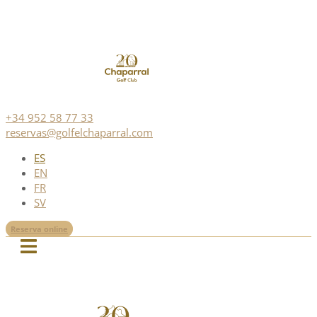
+34 952 58 77 33
reservas@golfelchaparral.com
ES
EN
FR
SV
Reserva online