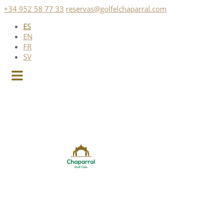
Saltar
+34 952 58 77 33
reservas@golfelchaparral.com
al
ES
contenido
EN
FR
SV