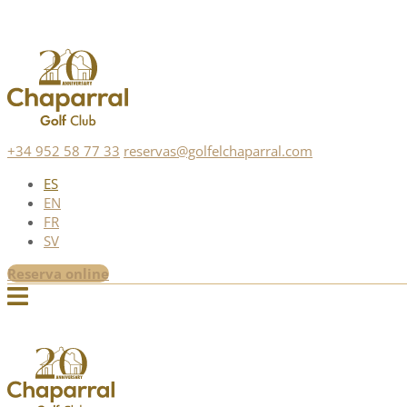
+34 952 58 77 33
reservas@golfelchaparral.com
ES
EN
FR
SV
Reserva online