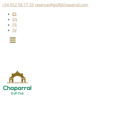
Saltar
+34 952 58 77 33
reservas@golfelchaparral.com
al
ES
contenido
EN
FR
SV