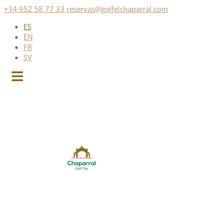
Saltar
+34 952 58 77 33
reservas@golfelchaparral.com
al
ES
contenido
EN
FR
SV