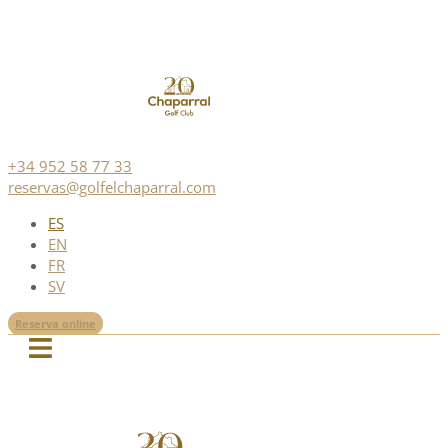
+34 952 58 77 33
reservas@golfelchaparral.com
ES
EN
FR
SV
Reserva online