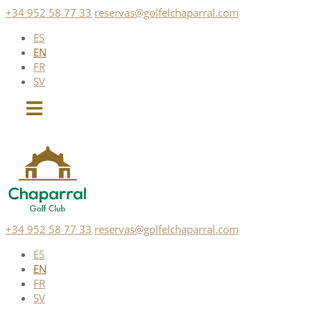
Skip
+34 952 58 77 33
reservas@golfelchaparral.com
to
ES
content
EN
FR
SV
+34 952 58 77 33
reservas@golfelchaparral.com
ES
EN
FR
SV