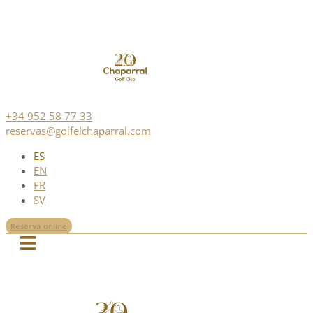
+34 952 58 77 33
reservas@golfelchaparral.com
ES
EN
FR
SV
Reserva online