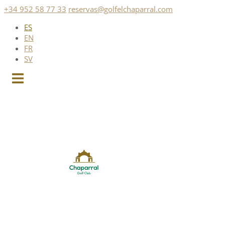
Saltar
+34 952 58 77 33
reservas@golfelchaparral.com
al
ES
contenido
EN
FR
SV