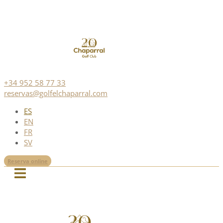
+34 952 58 77 33
reservas@golfelchaparral.com
ES
EN
FR
SV
Reserva online