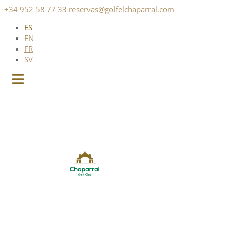
Saltar
+34 952 58 77 33
reservas@golfelchaparral.com
al
ES
contenido
EN
FR
SV