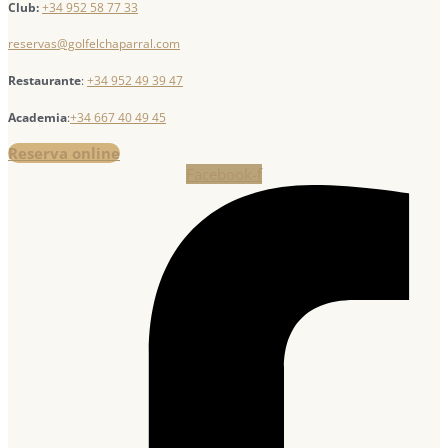
Club:
+34 952 58 77 33
reservas@golfelchaparral.com
Restaurante
:
+34 952 49 39 47
Academia
:
+34 667 40 49 45
Reserva online
Facebook-f