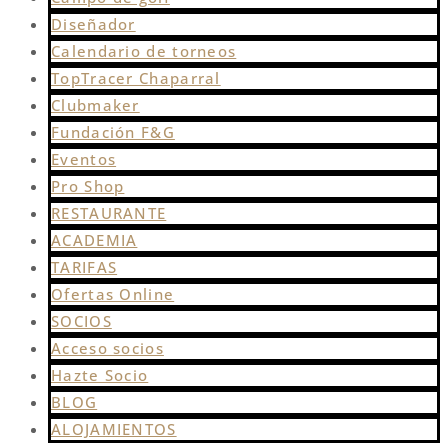
Diseñador
Calendario de torneos
TopTracer Chaparral
Clubmaker
Fundación F&G
Eventos
Pro Shop
RESTAURANTE
ACADEMIA
TARIFAS
Ofertas Online
SOCIOS
Acceso socios
Hazte Socio
BLOG
ALOJAMIENTOS