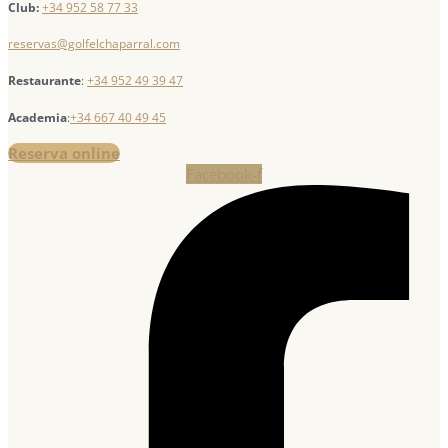
Club:
+34 952 58 77 33
reservas@golfelchaparral.com
Restaurante
:
+34 952 49 39 47
Academia
:
+34 667 40 49 45
Reserva online
Facebook-f