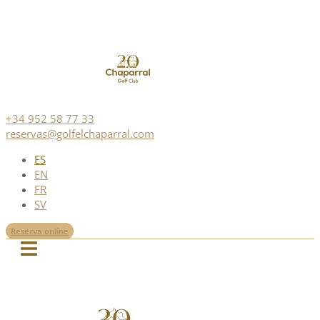
+34 952 58 77 33
reservas@golfelchaparral.com
ES
EN
FR
SV
Reserva online