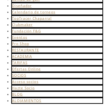
Diseñador
Calendario de torneos
TopTracer Chaparral
Clubmaker
Fundación F&G
Eventos
Pro Shop
RESTAURANTE
ACADEMIA
TARIFAS
Ofertas Online
SOCIOS
Acceso socios
Hazte Socio
BLOG
ALOJAMIENTOS