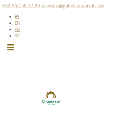
Saltar
+34 952 58 77 33
reservas@golfelchaparral.com
al
ES
contenido
EN
FR
SV