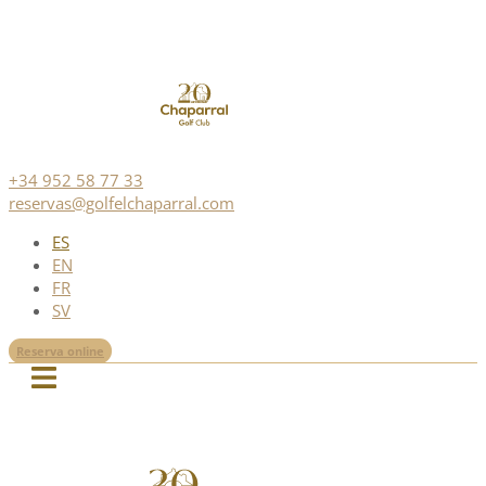
+34 952 58 77 33
reservas@golfelchaparral.com
ES
EN
FR
SV
Reserva online