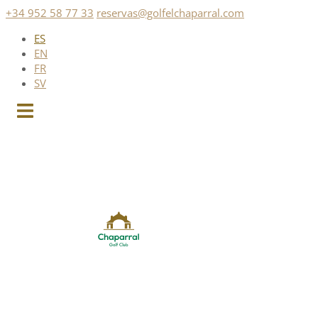
Saltar
+34 952 58 77 33
reservas@golfelchaparral.com
al
ES
contenido
EN
FR
SV