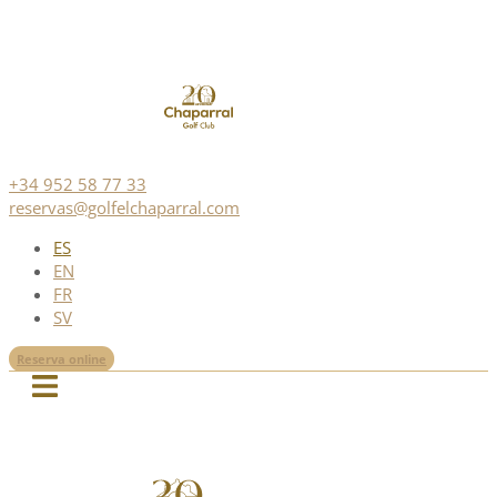
+34 952 58 77 33
reservas@golfelchaparral.com
ES
EN
FR
SV
Reserva online