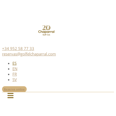
+34 952 58 77 33
reservas@golfelchaparral.com
ES
EN
FR
SV
Reserva online