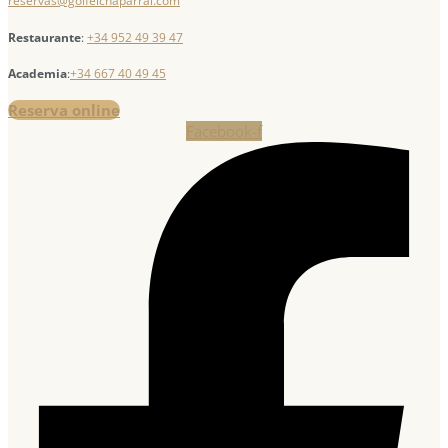
reservas@golfelchaparral.com
Restaurante
:
+34 952 49 39 47
Academia
:
+34 667 40 49 45
Reserva online
Facebook-f