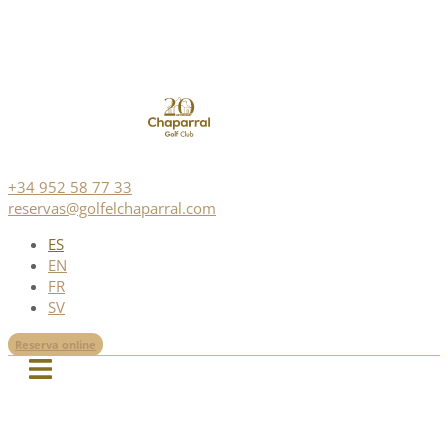
+34 952 58 77 33
reservas@golfelchaparral.com
ES
EN
FR
SV
Reserva online