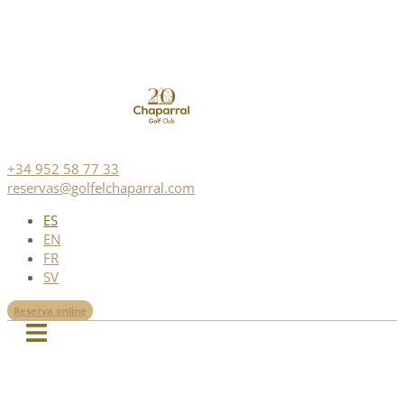
+34 952 58 77 33
reservas@golfelchaparral.com
ES
EN
FR
SV
Reserva online