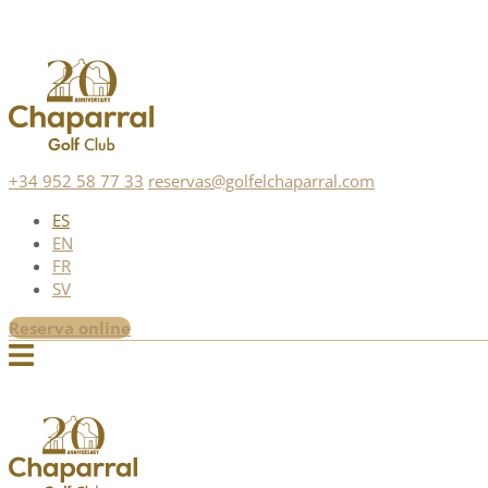
+34 952 58 77 33
reservas@golfelchaparral.com
ES
EN
FR
SV
Reserva online