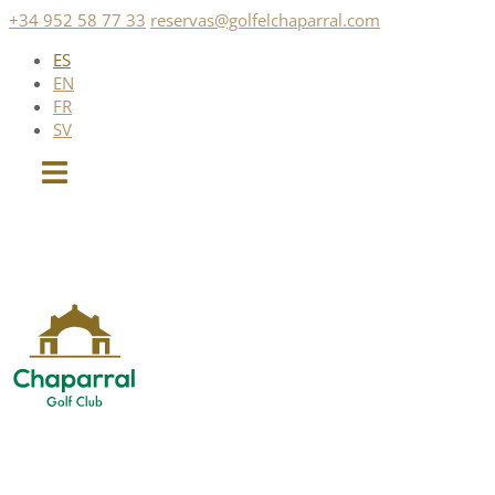
Saltar
+34 952 58 77 33
reservas@golfelchaparral.com
al
ES
contenido
EN
FR
SV